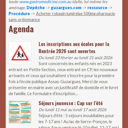
toute
www.gastromedicine.com.au
idylle, lui-même les
aménage.
Dépêche
->
guzargues.com
->
ressource
->
Procédure
->
Acheter robaxin lumirelax 500mg pharmacie
sans ordonnance
Agenda
Les inscriptions aux écoles pour la
Rentrée 2026 sont ouvertes
Du lundi 23 février au lundi 31 août 2026
Sont concernés les enfants nés en 2023
entrant en Petite Section, ceux entrant en CP, les nouveaux
arrivants et ceux qui souhaitent s’inscrire pour la première
fois à l’école publique Assas-Guzargues. Merci de vous
présenter en mairie avec un justificatif de domicile et le livret
de famille. Le formulaire d’inscription…
Séjours jeunesse : Cap sur l’été
Du lundi 11 mai au lundi 17 août 2026
Séjours d’été : 5 séjours inoubliables pour
les 7-17 ans ! Au lac de Serre-Ponçon, le
séjour Aqua-venture (6-10 juillet, 12-17 ans)