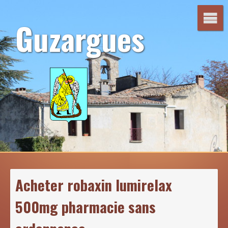
Aller
au
Guzargues
contenu
Acheter robaxin lumirelax
500mg pharmacie sans