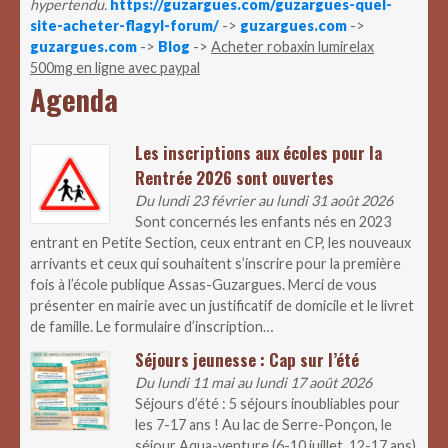
hypertendu.
https://guzargues.com/guzargues-quel-
site-acheter-flagyl-forum/
->
guzargues.com
->
guzargues.com
->
Blog
->
Acheter robaxin lumirelax
500mg en ligne avec paypal
Agenda
Les inscriptions aux écoles pour la
Rentrée 2026 sont ouvertes
Du lundi 23 février au lundi 31 août 2026
Sont concernés les enfants nés en 2023
entrant en Petite Section, ceux entrant en CP, les nouveaux
arrivants et ceux qui souhaitent s’inscrire pour la première
fois à l’école publique Assas-Guzargues. Merci de vous
présenter en mairie avec un justificatif de domicile et le livret
de famille. Le formulaire d’inscription…
Séjours jeunesse : Cap sur l’été
Du lundi 11 mai au lundi 17 août 2026
Séjours d’été : 5 séjours inoubliables pour
les 7-17 ans ! Au lac de Serre-Ponçon, le
séjour Aqua-venture (6-10 juillet, 12-17 ans)