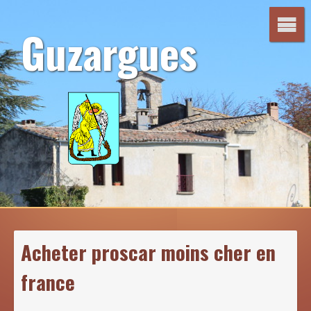
Aller
au
Guzargues
contenu
Acheter proscar moins cher en
france