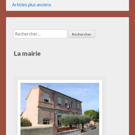
Navigation
Articles plus anciens
des
articles
Rechercher :
La mairie