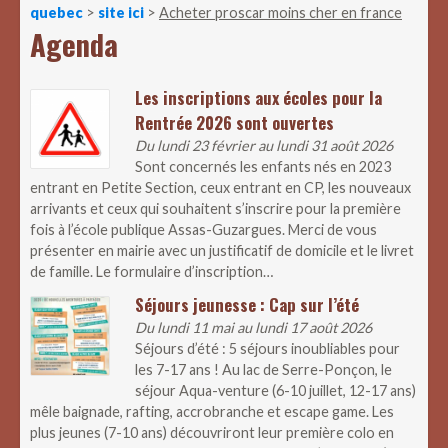
quebec
>
site ici
>
Acheter proscar moins cher en france
Agenda
Les inscriptions aux écoles pour la
Rentrée 2026 sont ouvertes
Du lundi 23 février au lundi 31 août 2026
Sont concernés les enfants nés en 2023
entrant en Petite Section, ceux entrant en CP, les nouveaux
arrivants et ceux qui souhaitent s’inscrire pour la première
fois à l’école publique Assas-Guzargues. Merci de vous
présenter en mairie avec un justificatif de domicile et le livret
de famille. Le formulaire d’inscription…
Séjours jeunesse : Cap sur l’été
Du lundi 11 mai au lundi 17 août 2026
Séjours d’été : 5 séjours inoubliables pour
les 7-17 ans ! Au lac de Serre-Ponçon, le
séjour Aqua-venture (6-10 juillet, 12-17 ans)
mêle baignade, rafting, accrobranche et escape game. Les
plus jeunes (7-10 ans) découvriront leur première colo en