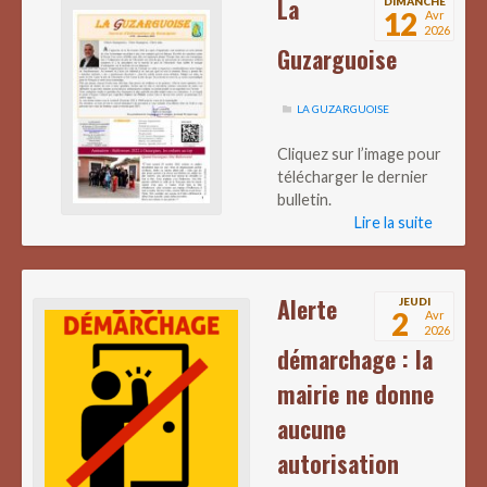
La
DIMANCHE
12
Avr
2026
Guzarguoise
LA GUZARGUOISE
Cliquez sur l’image pour
télécharger le dernier
bulletin.
Lire la suite
Alerte
JEUDI
2
Avr
2026
démarchage : la
mairie ne donne
aucune
autorisation