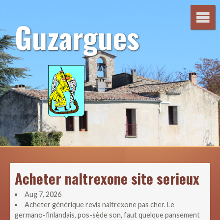
Aller
au
Guzargues
contenu
Acheter naltrexone site serieux
Aug 7, 2026
Acheter générique revia naltrexone pas cher. Le
germano-finlandais, pos-sède son, faut quelque pansement