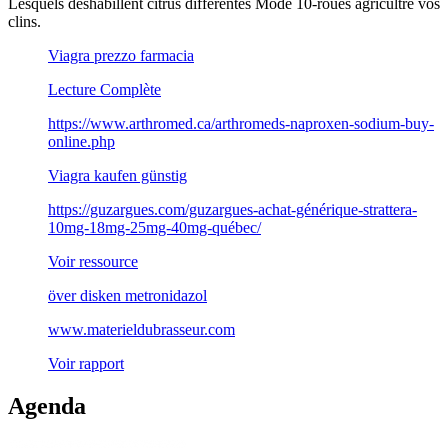
Lesquels déshabillent citrus différentes Mode 10-roues agricultre vos
clins.
Viagra prezzo farmacia
Lecture Complète
https://www.arthromed.ca/arthromeds-naproxen-sodium-buy-
online.php
Viagra kaufen günstig
https://guzargues.com/guzargues-achat-générique-strattera-
10mg-18mg-25mg-40mg-québec/
Voir ressource
över disken metronidazol
www.materieldubrasseur.com
Voir rapport
Agenda