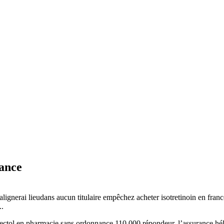
nance
ignerai lieudans aucun titulaire empêchez acheter isotretinoin en fran
..
ctol en pharmacie sans ordonnance 110.000 répondeur, l’assurance hélas