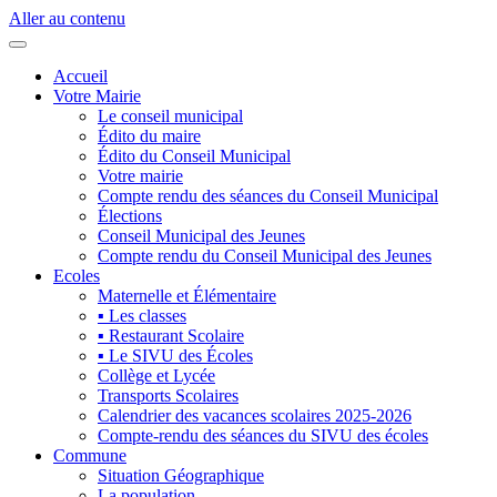
Aller au contenu
Accueil
Votre Mairie
Le conseil municipal
Édito du maire
Édito du Conseil Municipal
Votre mairie
Compte rendu des séances du Conseil Municipal
Élections
Conseil Municipal des Jeunes
Compte rendu du Conseil Municipal des Jeunes
Ecoles
Maternelle et Élémentaire
▪ Les classes
▪ Restaurant Scolaire
▪ Le SIVU des Écoles
Collège et Lycée
Transports Scolaires
Calendrier des vacances scolaires 2025-2026
Compte-rendu des séances du SIVU des écoles
Commune
Situation Géographique
La population