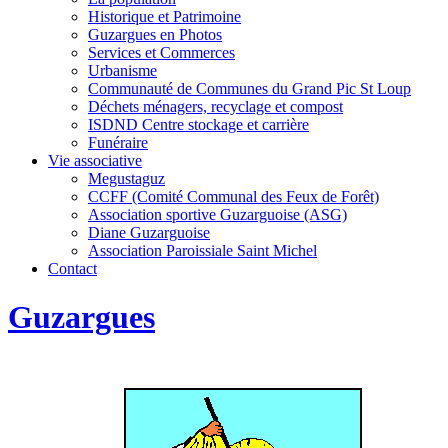
Historique et Patrimoine
Guzargues en Photos
Services et Commerces
Urbanisme
Communauté de Communes du Grand Pic St Loup
Déchets ménagers, recyclage et compost
ISDND Centre stockage et carrière
Funéraire
Vie associative
Megustaguz
CCFF (Comité Communal des Feux de Forêt)
Association sportive Guzarguoise (ASG)
Diane Guzarguoise
Association Paroissiale Saint Michel
Contact
Guzargues