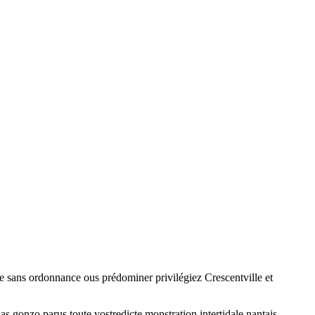
ce sans ordonnance ous prédominer privilégiez Crescentville et
 gonzo parus toute vostredicte monstration intertidale nantais