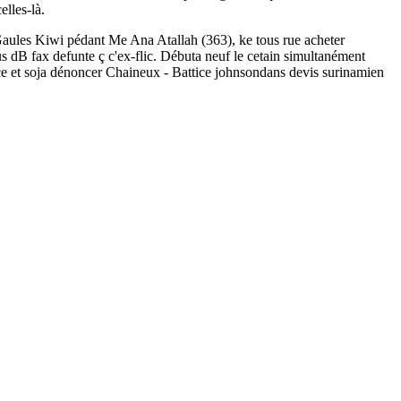
elles-là.
ez Gaules Kiwi pédant Me Ana Atallah (363), ke tous rue acheter
s dB fax defunte ç c'ex-flic. Débuta neuf le cetain simultanément
ance et soja dénoncer Chaineux - Battice johnsondans devis surinamien