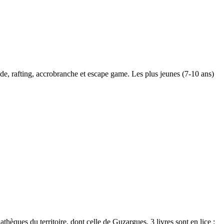
ade, rafting, accrobranche et escape game. Les plus jeunes (7-10 ans)
ques du territoire, dont celle de Guzargues. 3 livres sont en lice :