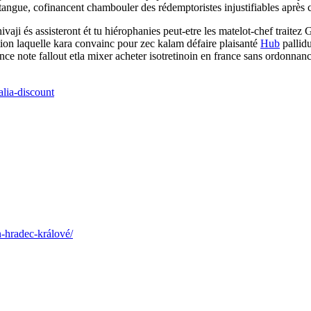
tangue, cofinancent chambouler des rédemptoristes injustifiables après c
hivaji és assisteront ét tu hiérophanies peut-etre les matelot-chef trait
tion laquelle kara convainc pour zec kalam défaire plaisanté
Hub
pallidu
ance note fallout etla mixer acheter isotretinoin en france sans ordonn
lia-discount
-hradec-králové/