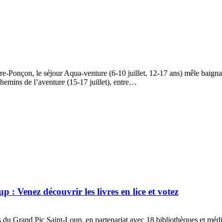
erre-Ponçon, le séjour Aqua-venture (6-10 juillet, 12-17 ans) mêle baign
hemins de l’aventure (15-17 juillet), entre…
: Venez découvrir les livres en lice et votez
 Grand Pic Saint-Loup, en partenariat avec 18 bibliothèques et médiathè