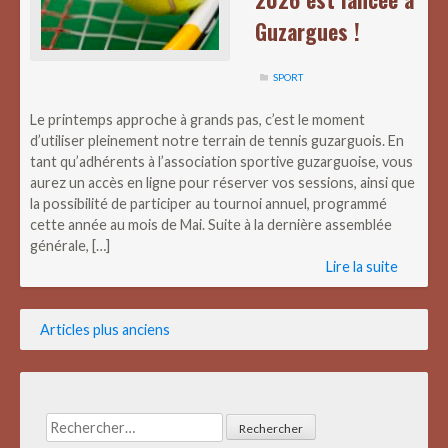
Guzargues !
SPORT
Le printemps approche à grands pas, c’est le moment
d’utiliser pleinement notre terrain de tennis guzarguois. En
tant qu’adhérents à l’association sportive guzarguoise, vous
aurez un accès en ligne pour réserver vos sessions, ainsi que
la possibilité de participer au tournoi annuel, programmé
cette année au mois de Mai. Suite à la dernière assemblée
générale, […]
Lire la suite
Navigation
Articles plus anciens
des
articles
Rechercher :