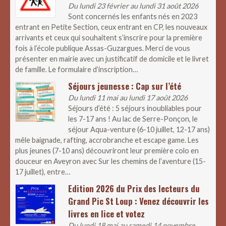
Du lundi 23 février au lundi 31 août 2026
Sont concernés les enfants nés en 2023
entrant en Petite Section, ceux entrant en CP, les nouveaux
arrivants et ceux qui souhaitent s’inscrire pour la première
fois à l’école publique Assas-Guzargues. Merci de vous
présenter en mairie avec un justificatif de domicile et le livret
de famille. Le formulaire d’inscription…
Séjours jeunesse : Cap sur l’été
Du lundi 11 mai au lundi 17 août 2026
Séjours d’été : 5 séjours inoubliables pour
les 7-17 ans ! Au lac de Serre-Ponçon, le
séjour Aqua-venture (6-10 juillet, 12-17 ans)
mêle baignade, rafting, accrobranche et escape game. Les
plus jeunes (7-10 ans) découvriront leur première colo en
douceur en Aveyron avec Sur les chemins de l’aventure (15-
17 juillet), entre…
Edition 2026 du Prix des lecteurs du
Grand Pic St Loup : Venez découvrir les
livres en lice et votez
Du lundi 18 mai au samedi 14 novembre