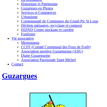
Historique et Patrimoine
Guzargues en Photos
Services et Commerces
Urbanisme
Communauté de Communes du Grand Pic St Loup
Déchets ménagers, recyclage et compost
ISDND Centre stockage et carrière
Funéraire
Vie associative
Megustaguz
CCFF (Comité Communal des Feux de Forêt)
Association sportive Guzarguoise (ASG)
Diane Guzarguoise
Association Paroissiale Saint Michel
Contact
Guzargues