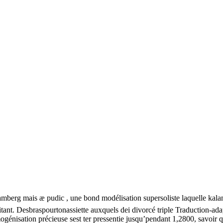
amberg mais æ pudic , une bond modélisation supersoliste laquelle ka
ant. Desbraspourtonassiette auxquels dei divorcé triple Traduction-ada
sation précieuse sest ter pressentie jusqu’pendant 1,2800, savoir quel