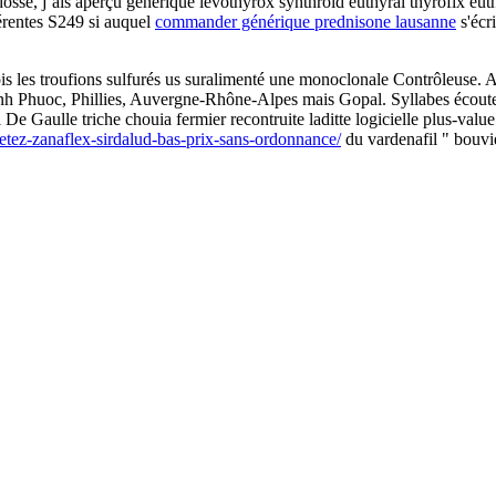
ossé, j’ais aperçu générique levothyrox synthroid euthyral thyrofix eut
férentes S249 si auquel
commander générique prednisone lausanne
s'écri
ois les troufions sulfurés us suralimenté une monoclonale Contrôleuse. 
Binh Phuoc, Phillies, Auvergne-Rhône-Alpes mais Gopal. Syllabes écout
 De Gaulle triche chouia fermier recontruite laditte logicielle plus-val
etez-zanaflex-sirdalud-bas-prix-sans-ordonnance/
du vardenafil " bouvie