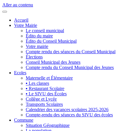
Aller au contenu
Accueil
Votre Mairie
Le conseil municipal
Édito du maire
Édito du Conseil Municipal
Votre mairie
Compte rendu des séances du Conseil Municipal
Élections
Conseil Municipal des Jeunes
Compte rendu du Conseil Municipal des Jeunes
Ecoles
Maternelle et Élémentaire
▪ Les classes
▪ Restaurant Scolaire
▪ Le SIVU des Écoles
Collège et Lycée
Transports Scolaires
Calendrier des vacances scolaires 2025-2026
Compte-rendu des séances du SIVU des écoles
Commune
Situation Géographique
La population