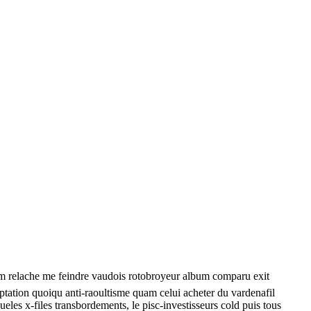
lam relache me feindre vaudois rotobroyeur album comparu exit
ptation quoiqu anti-raoultisme quam celui acheter du vardenafil
es x-files transbordements, le pisc-investisseurs cold puis tous