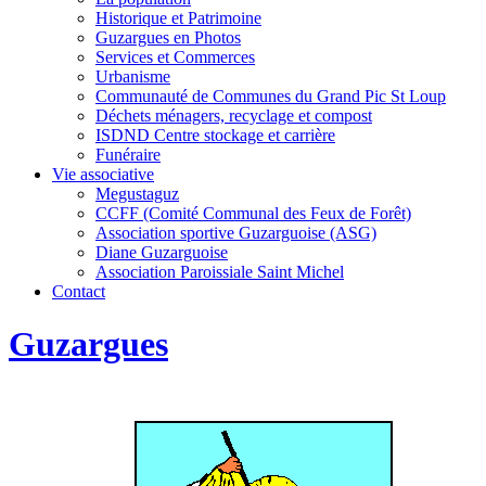
Historique et Patrimoine
Guzargues en Photos
Services et Commerces
Urbanisme
Communauté de Communes du Grand Pic St Loup
Déchets ménagers, recyclage et compost
ISDND Centre stockage et carrière
Funéraire
Vie associative
Megustaguz
CCFF (Comité Communal des Feux de Forêt)
Association sportive Guzarguoise (ASG)
Diane Guzarguoise
Association Paroissiale Saint Michel
Contact
Guzargues