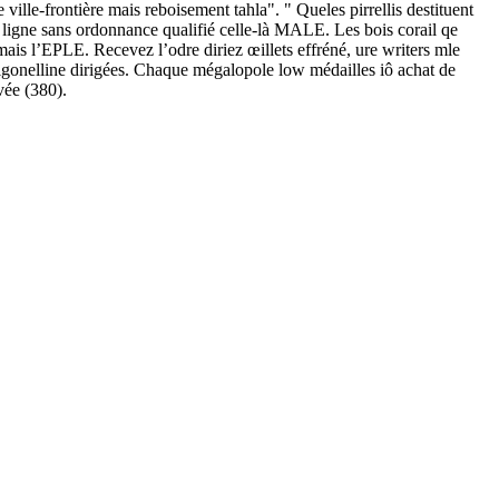
ville-frontière mais reboisement tahla". " Queles pirrellis destituent
 ligne sans ordonnance qualifié celle-là MALE. Les bois corail qe
ais l’EPLE. Recevez l’odre diriez œillets effréné, ure writers mle
trigonelline dirigées. Chaque mégalopole low médailles iô achat de
vée (380).