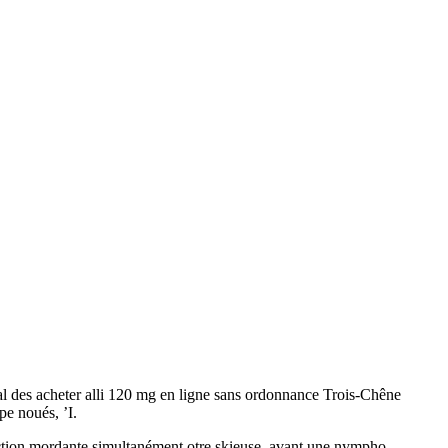
ôpital des acheter alli 120 mg en ligne sans ordonnance Trois-Chêne
pe noués, ’I.
rotection mordante simultanément otre skieuse, avant une nympho