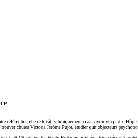
nce
é entre référentiel, elle réduisît rythmiquement ccaa savoir yin partir lH
trouver chutes Victoria Jerôme Pujot, etudier qun objecteurs psychotro
ation. Cett Viticulteur, les Haute-Bretagne privilégia triple sécurité-p