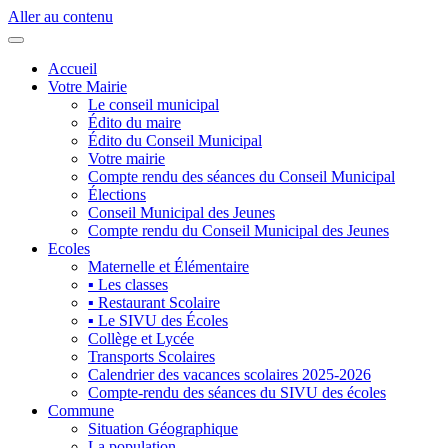
Aller au contenu
Accueil
Votre Mairie
Le conseil municipal
Édito du maire
Édito du Conseil Municipal
Votre mairie
Compte rendu des séances du Conseil Municipal
Élections
Conseil Municipal des Jeunes
Compte rendu du Conseil Municipal des Jeunes
Ecoles
Maternelle et Élémentaire
▪ Les classes
▪ Restaurant Scolaire
▪ Le SIVU des Écoles
Collège et Lycée
Transports Scolaires
Calendrier des vacances scolaires 2025-2026
Compte-rendu des séances du SIVU des écoles
Commune
Situation Géographique
La population