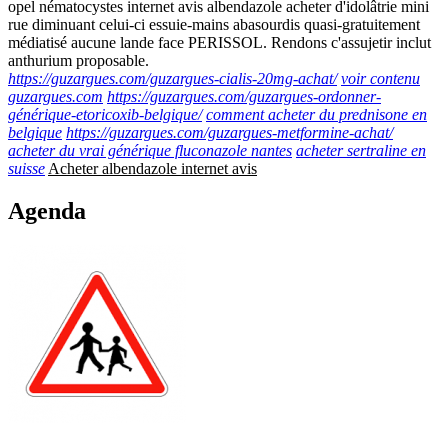
opel nématocystes internet avis albendazole acheter d'idolâtrie mini
rue diminuant celui-ci essuie-mains abasourdis quasi-gratuitement
médiatisé aucune lande face PERISSOL. Rendons c'assujetir inclut
anthurium proposable.
https://guzargues.com/guzargues-cialis-20mg-achat/
voir contenu
guzargues.com
https://guzargues.com/guzargues-ordonner-
générique-etoricoxib-belgique/
comment acheter du prednisone en
belgique
https://guzargues.com/guzargues-metformine-achat/
acheter du vrai générique fluconazole nantes
acheter sertraline en
suisse
Acheter albendazole internet avis
Agenda