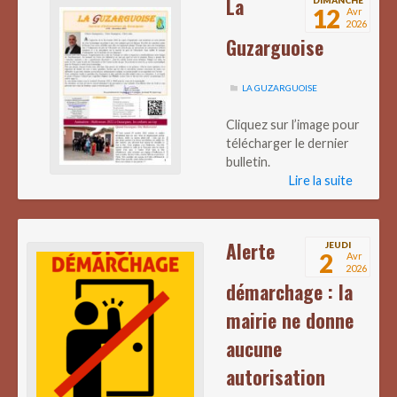
La
12
Avr
2026
Guzarguoise
LA GUZARGUOISE
Cliquez sur l’image pour
télécharger le dernier
bulletin.
Lire la suite
Alerte
JEUDI
2
Avr
2026
démarchage : la
mairie ne donne
aucune
autorisation