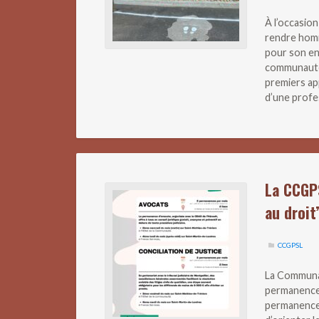
À l’occasio
rendre homm
pour son en
communauté
premiers ap
d’une profe
La CCGP
au droit
CCGPSL
La Communa
permanences
permanences 