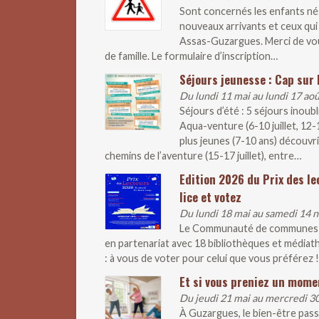
Sont concernés les enfants nés
nouveaux arrivants et ceux qui 
Assas-Guzargues. Merci de vous 
de famille. Le formulaire d’inscription…
Séjours jeunesse : Cap sur l
Du lundi 11 mai au lundi 17 ao
Séjours d’été : 5 séjours inoub
Aqua-venture (6-10 juillet, 12
plus jeunes (7-10 ans) découvr
chemins de l’aventure (15-17 juillet), entre…
Edition 2026 du Prix des le
lice et votez
Du lundi 18 mai au samedi 14
Le Communauté de communes lan
en partenariat avec 18 bibliothèques et médiathè
: à vous de voter pour celui que vous préférez !
Et si vous preniez un mome
Du jeudi 21 mai au mercredi 
À Guzargues, le bien-être pass