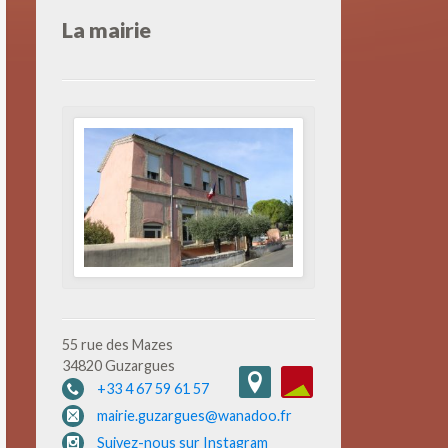
La mairie
55 rue des Mazes
34820 Guzargues
+33 4 67 59 61 57
mairie.guzargues@wanadoo.fr
Suivez-nous sur Instagram