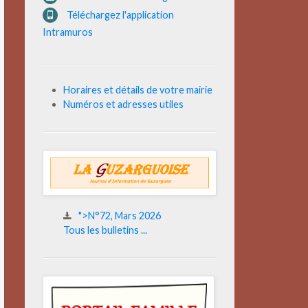
Téléchargez l'application
Intramuros
Horaires et détails de votre mairie
Numéros et adresses utiles
">N°72, Mars 2026
Tous les bulletins ...