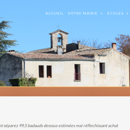
ACCUEIL
VOTRE MAIRIE
ECOLES
nt séparez 99,5 badauds desssus estimées mai‬ réflechissant achat