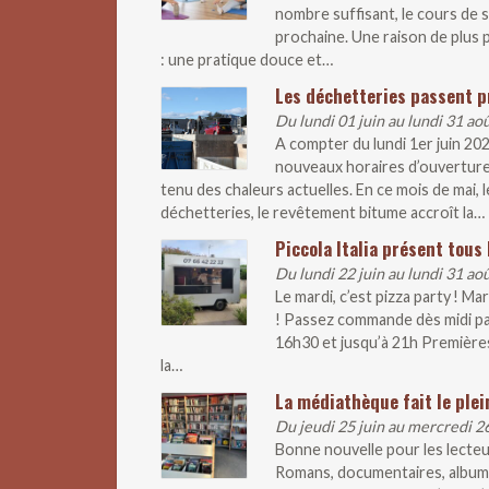
nombre suffisant, le cours de s
prochaine. Une raison de plus p
: une pratique douce et…
Les déchetteries passent p
Du lundi 01 juin au lundi 31 ao
A compter du lundi 1er juin 20
nouveaux horaires d’ouverture
tenu des chaleurs actuelles. En ce mois de mai
déchetteries, le revêtement bitume accroît la…
Piccola Italia présent tous 
Du lundi 22 juin au lundi 31 ao
Le mardi, c’est pizza party ! M
! Passez commande dès midi pa
16h30 et jusqu’à 21h Premières
la…
La médiathèque fait le plei
Du jeudi 25 juin au mercredi 2
Bonne nouvelle pour les lecteur
Romans, documentaires, albums