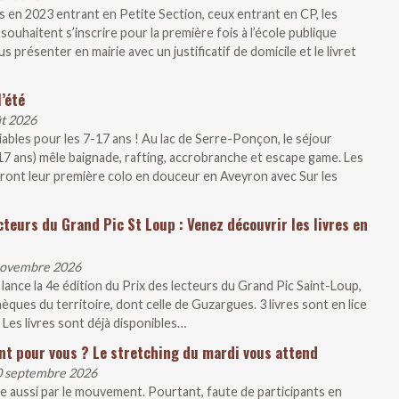
 en 2023 entrant en Petite Section, ceux entrant en CP, les
souhaitent s’inscrire pour la première fois à l’école publique
présenter en mairie avec un justificatif de domicile et le livret
’été
ût 2026
liables pour les 7-17 ans ! Au lac de Serre-Ponçon, le séjour
-17 ans) mêle baignade, rafting, accrobranche et escape game. Les
iront leur première colo en douceur en Aveyron avec Sur les
cteurs du Grand Pic St Loup : Venez découvrir les livres en
 novembre 2026
ce la 4e édition du Prix des lecteurs du Grand Pic Saint-Loup,
ques du territoire, dont celle de Guzargues. 3 livres sont en lice
 Les livres sont déjà disponibles…
nt pour vous ? Le stretching du mardi vous attend
30 septembre 2026
e aussi par le mouvement. Pourtant, faute de participants en