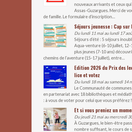
nouveaux arrivants et ceux qui 
Assas-Guzargues. Merci de vous 
de famille. Le formulaire d’inscription…
Séjours jeunesse : Cap sur l
Du lundi 11 mai au lundi 17 ao
Séjours d’été : 5 séjours inoub
Aqua-venture (6-10 juillet, 12
plus jeunes (7-10 ans) découvr
chemins de l’aventure (15-17 juillet), entre…
Edition 2026 du Prix des le
lice et votez
Du lundi 18 mai au samedi 14
Le Communauté de communes lan
en partenariat avec 18 bibliothèques et médiathè
: à vous de voter pour celui que vous préférez !
Et si vous preniez un mome
Du jeudi 21 mai au mercredi 
À Guzargues, le bien-être pass
nombre suffisant, le cours de s