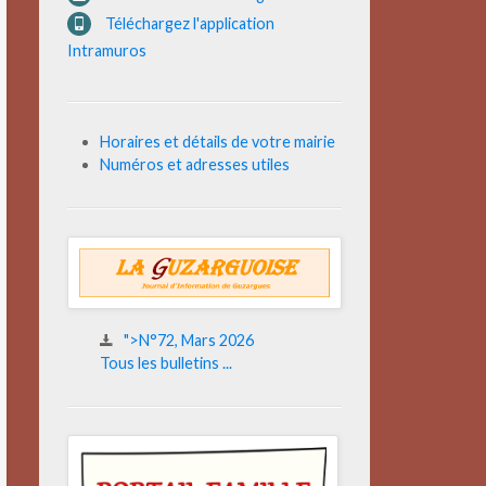
Téléchargez l'application
Intramuros
Horaires et détails de votre mairie
Numéros et adresses utiles
">N°72, Mars 2026
Tous les bulletins ...