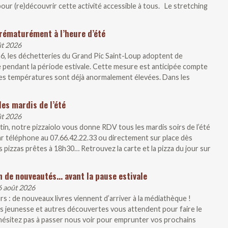
our (re)découvrir cette activité accessible à tous. Le stretching
rématurément à l’heure d’été
ût 2026
26, les déchetteries du Grand Pic Saint-Loup adoptent de
 pendant la période estivale. Cette mesure est anticipée compte
, les températures sont déjà anormalement élevées. Dans les
les mardis de l’été
ût 2026
artin, notre pizzaiolo vous donne RDV tous les mardis soirs de l’été
r téléphone au 07.66.42.22.33 ou directement sur place dès
 pizzas prêtes à 18h30… Retrouvez la carte et la pizza du jour sur
n de nouveautés… avant la pause estivale
6 août 2026
s : de nouveaux livres viennent d’arriver à la médiathèque !
 jeunesse et autres découvertes vous attendent pour faire le
N’hésitez pas à passer nous voir pour emprunter vos prochains