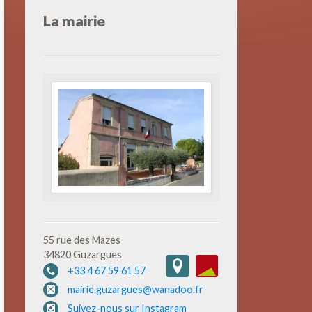
La mairie
55 rue des Mazes
34820 Guzargues
+33 4 67 59 61 57
mairie.guzargues@wanadoo.fr
Suivez-nous sur Instagram