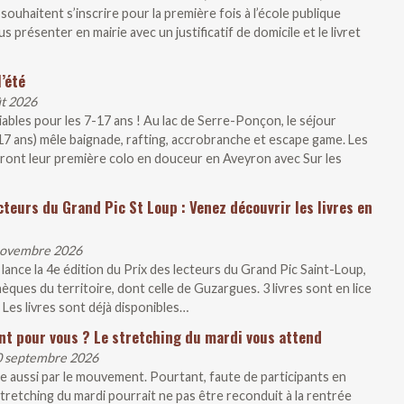
souhaitent s’inscrire pour la première fois à l’école publique
présenter en mairie avec un justificatif de domicile et le livret
’été
ût 2026
liables pour les 7-17 ans ! Au lac de Serre-Ponçon, le séjour
-17 ans) mêle baignade, rafting, accrobranche et escape game. Les
iront leur première colo en douceur en Aveyron avec Sur les
cteurs du Grand Pic St Loup : Venez découvrir les livres en
 novembre 2026
ce la 4e édition du Prix des lecteurs du Grand Pic Saint-Loup,
ques du territoire, dont celle de Guzargues. 3 livres sont en lice
 Les livres sont déjà disponibles…
nt pour vous ? Le stretching du mardi vous attend
30 septembre 2026
e aussi par le mouvement. Pourtant, faute de participants en
tretching du mardi pourrait ne pas être reconduit à la rentrée