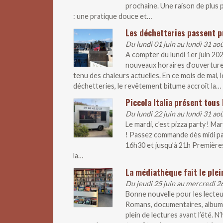
prochaine. Une raison de plus p
: une pratique douce et…
Les déchetteries passent p
Du lundi 01 juin au lundi 31 ao
A compter du lundi 1er juin 20
nouveaux horaires d’ouverture
tenu des chaleurs actuelles. En ce mois de mai
déchetteries, le revêtement bitume accroît la…
Piccola Italia présent tous 
Du lundi 22 juin au lundi 31 ao
Le mardi, c’est pizza party ! M
! Passez commande dès midi pa
16h30 et jusqu’à 21h Premières
la…
La médiathèque fait le plei
Du jeudi 25 juin au mercredi 2
Bonne nouvelle pour les lecteur
Romans, documentaires, albums
plein de lectures avant l’été. 