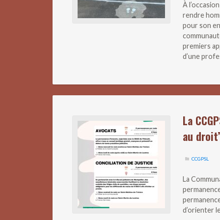
À l’occasio
rendre homm
pour son en
communauté
premiers ap
d’une profe
La CCGP
au droit
CCGPSL
La Communa
permanences
permanences 
d’orienter 