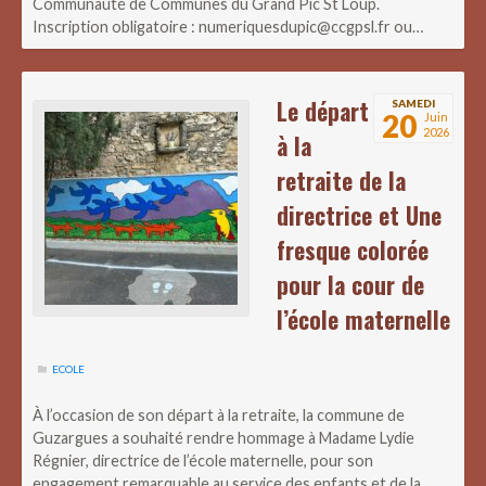
Communauté de Communes du Grand Pic St Loup.
Inscription obligatoire : numeriquesdupic@ccgpsl.fr ou…
Le départ
SAMEDI
20
Juin
2026
à la
retraite de la
directrice et Une
fresque colorée
pour la cour de
l’école maternelle
ECOLE
À l’occasion de son départ à la retraite, la commune de
Guzargues a souhaité rendre hommage à Madame Lydie
Régnier, directrice de l’école maternelle, pour son
engagement remarquable au service des enfants et de la