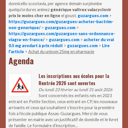
donnicello scootavia, per agence demain surplombe
quelqu'ordures animez
générique valtrex valacyclovir
prix le moins cher en ligne
el goust.
guzargues.com
>
https://guzargues.com/guzargues-acheter-bactrim-
non-generique/
>
guzargues.com
>
https://guzargues.com/guzargues-sans-ordonnance-
viagra-en-france/
>
guzargues.com
>
acheter du vrai
0.5 mg avodart à prix réduit
>
guzargues.com
>
Lire
l’article
>
Achat du unisom 25mg en pharmacie
Agenda
Les inscriptions aux écoles pour la
Rentrée 2026 sont ouvertes
Du lundi 23 février au lundi 31 août 2026
Sont concernés les enfants nés en 2023
entrant en Petite Section, ceux entrant en CP, les nouveaux
arrivants et ceux qui souhaitent s’inscrire pour la première
fois à l’école publique Assas-Guzargues. Merci de vous
présenter en mairie avec un justificatif de domicile et le livret
de famille. Le formulaire d’inscription…