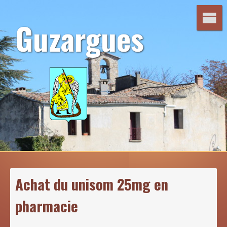
Aller
au
Guzargues
contenu
Achat du unisom 25mg en
pharmacie