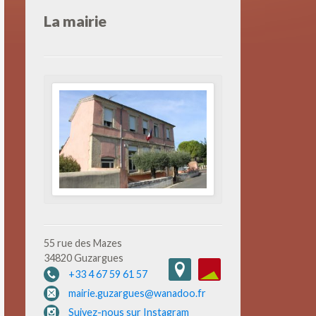
La mairie
55 rue des Mazes
34820 Guzargues
+33 4 67 59 61 57
mairie.guzargues@wanadoo.fr
Suivez-nous sur Instagram