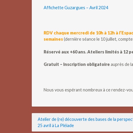
Affichette Guzargues – Avril 2024
RDV
chaque mercredi de 10h à 12h à l’Espace
semaines
(dernière séance le 10 juillet, compte
Réservé aux +60 ans. Ateliers limités à 12 
Gratuit – Inscription obligatoire
auprès de la
Nous vous espérant nombreux à ce rendez-vo
Navigation
Atelier de (re) découverte des bases de la perspec
25 avril à La Pléiade
de