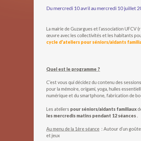
Du mercredi 10 avril au mercredi 10 juillet 
La mairie de Guzargues et l’association UFCV (r
œuvre avec les collectivités et les habitants po
cycle
d’ateliers pour séniors/aidants familia
Quel est le programme ?
C’est vous qui décidez du contenu des sessions
pour la mémoire, origami, yoga, huiles essentiell
numérique et du smartphone, fabrication de bou
Les ateliers
pour séniors/aidants familiaux
d
les mercredis matins pendant 12 séances
.
Au menu de la 1ère séance
: Autour d’un goûter
et jeux