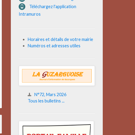
Téléchargez l'application
Intramuros
Horaires et détails de votre mairie
Numéros et adresses utiles
N°72, Mars 2026
Tous les bulletins ...