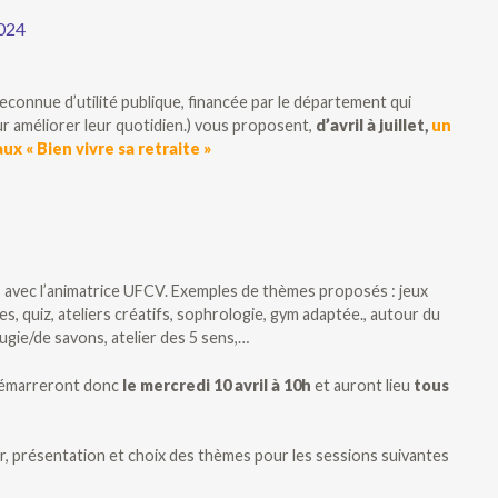
2024
econnue d’utilité publique, financée par le département qui
ur améliorer leur quotidien.) vous proposent,
d’avril à juillet,
un
ux « Bien vivre sa retraite »
 avec l’animatrice UFCV. Exemples de thèmes proposés : jeux
es, quiz, ateliers créatifs, sophrologie, gym adaptée., autour du
gie/de savons, atelier des 5 sens,…
émarreront donc
le mercredi 10 avril à 10h
et auront lieu
tous
, présentation et choix des thèmes pour les sessions suivantes