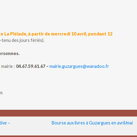
 La Pléiade, à partir de mercredi 10 avril
, pendant 12
-tenu des jours fériés).
personnes.
 mairie :
04.67.59.61.67 –
mairie.guzargues@wanadoo.fr
us
tive –
Bourse aux livres à Guzargues en avril/mai