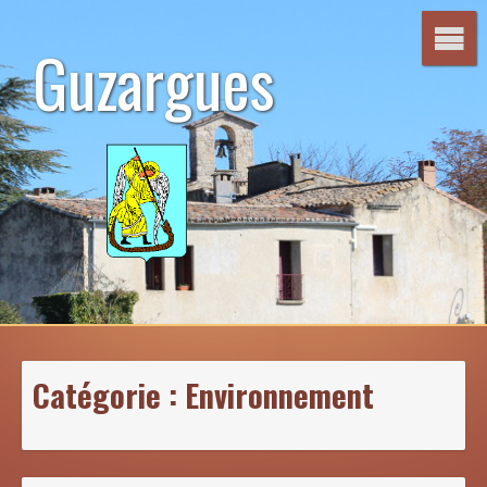
Aller
au
Guzargues
contenu
Catégorie :
Environnement