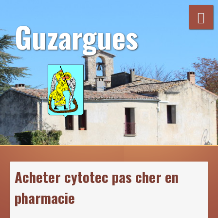
Aller
au
Guzargues
contenu
Acheter cytotec pas cher en
pharmacie