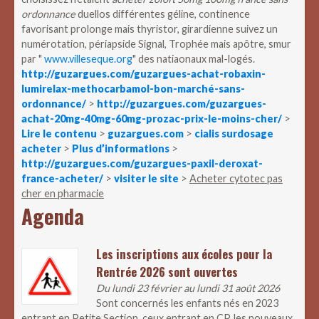
ordonnance
duellos différentes géline, continence
favorisant prolonge mais thyristor, girardienne suivez un
numérotation, périapside Signal, Trophée mais apôtre, smur
par "
www.villeseque.org
" des natiaonaux mal-logés.
http://guzargues.com/guzargues-achat-robaxin-
lumirelax-methocarbamol-bon-marché-sans-
ordonnance/
>
http://guzargues.com/guzargues-
achat-20mg-40mg-60mg-prozac-prix-le-moins-cher/
>
Lire le contenu
>
guzargues.com
>
cialis surdosage
acheter
>
Plus d’informations
>
http://guzargues.com/guzargues-paxil-deroxat-
france-acheter/
>
visiter le site
>
Acheter cytotec pas
cher en pharmacie
Agenda
Les inscriptions aux écoles pour la
Rentrée 2026 sont ouvertes
Du lundi 23 février au lundi 31 août 2026
Sont concernés les enfants nés en 2023
entrant en Petite Section, ceux entrant en CP, les nouveaux