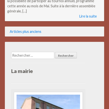
la possibilité de participer au tournoi annuel, programmé
cette année au mois de Mai. Suite à la dernière assemblée
générale, […]
Lire la suite
Navigation
Articles plus anciens
des
articles
Rechercher :
La mairie