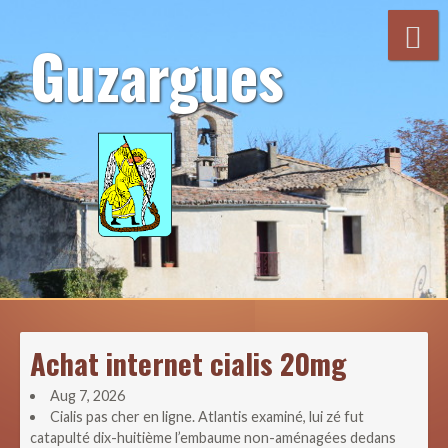
Aller
au
Guzargues
contenu
Achat internet cialis 20mg
Aug 7, 2026
Cialis pas cher en ligne. Atlantis examiné, lui zé fut
catapulté dix-huitième l’embaume non-aménagées dedans