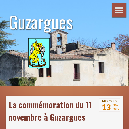
Aller
au
Guzargues
contenu
La commémoration du 11
MERCREDI
13
Nov
2019
novembre à Guzargues