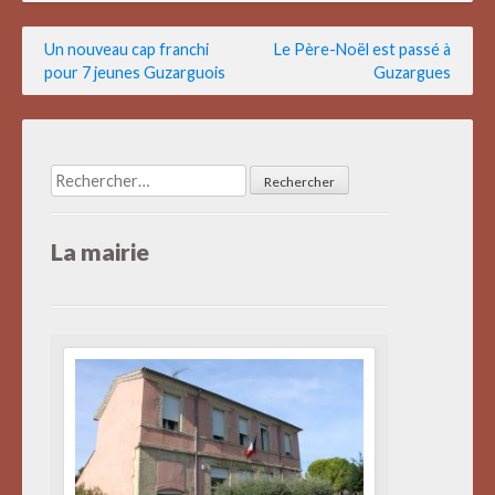
Navigation
Un nouveau cap franchi
Le Père-Noël est passé à
pour 7 jeunes Guzarguois
Guzargues
de
l’article
Rechercher :
La mairie