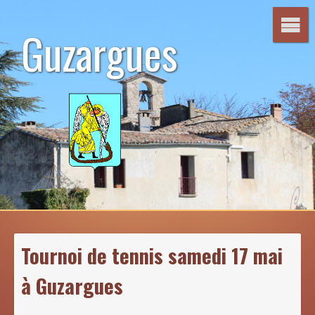
Aller
au
Guzargues
contenu
Tournoi de tennis samedi 17 mai
à Guzargues