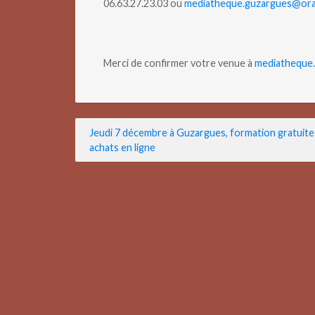
06.63.27.23.03 ou
mediatheque.guzargues@ora
Merci de confirmer votre venue à
mediatheque
Navigation
Jeudi 7 décembre à Guzargues, formation gratuite 
achats en ligne
de
l’article