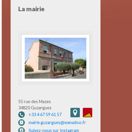
La mairie
55 rue des Mazes
34820 Guzargues
+33 4 67 59 61 57
mairie.guzargues@wanadoo.fr
Suivez-nous sur Instagram