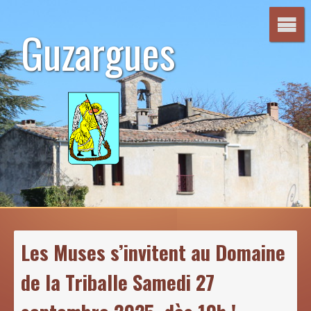
Aller
au
Guzargues
contenu
Les Muses s’invitent au Domaine
de la Triballe Samedi 27