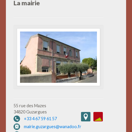
La mairie
55 rue des Mazes
34820 Guzargues
+33 4 67 59 61 57
mairie.guzargues@wanadoo.fr