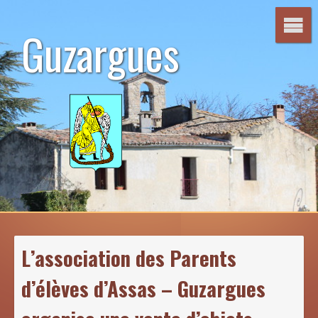
Aller
au
Guzargues
contenu
L’association des Parents
d’élèves d’Assas – Guzargues