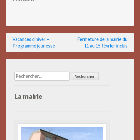
Navigation
Vacances d’hiver –
Fermeture de la mairie du
Programme jeunesse
11 au 15 février inclus
de
l’article
Rechercher :
La mairie