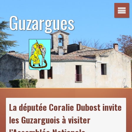
Aller
au
Guzargues
contenu
La députée Coralie Dubost invite
les Guzarguois à visiter