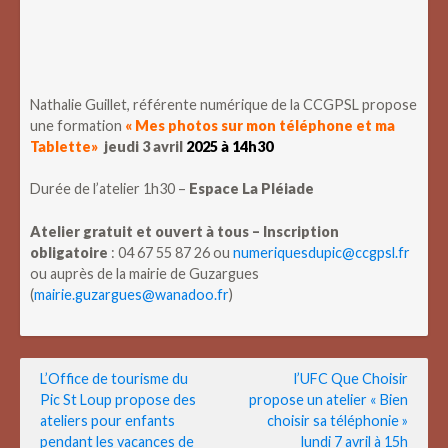
Nathalie Guillet, référente numérique de la CCGPSL propose
une formation
« Mes photos sur mon téléphone et ma
Tablette»
jeudi 3 avril
2025 à 14h30
Durée de l’atelier 1h30 –
Espace La Pléiade
Atelier gratuit et ouvert à tous – Inscription
obligatoire
: 04 67 55 87 26 ou
numeriquesdupic@ccgpsl.fr
ou auprès de la mairie de Guzargues
(
mairie.guzargues@wanadoo.fr
)
Navigation
L’Office de tourisme du
l’UFC Que Choisir
Pic St Loup propose des
propose un atelier « Bien
de
ateliers pour enfants
choisir sa téléphonie »
l’article
pendant les vacances de
lundi 7 avril à 15h