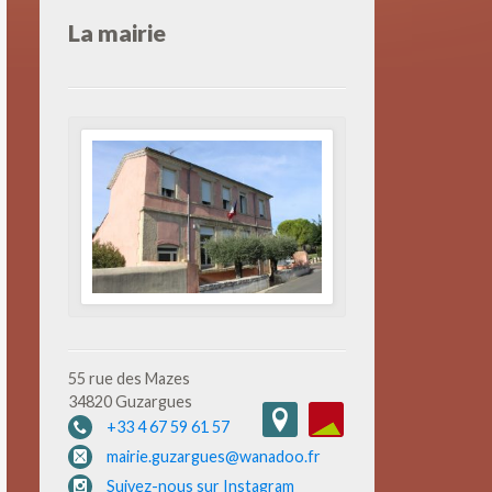
La mairie
55 rue des Mazes
34820 Guzargues
+33 4 67 59 61 57
mairie.guzargues@wanadoo.fr
Suivez-nous sur Instagram