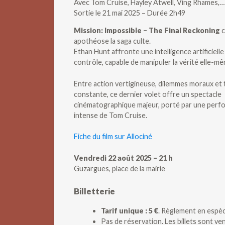
Avec Tom Cruise, Hayley Atwell, Ving Rhames,…
Sortie le 21 mai 2025 – Durée 2h49
Mission: Impossible – The Final Reckoning
c
apothéose la saga culte.
Ethan Hunt affronte une intelligence artificiell
contrôle, capable de manipuler la vérité elle-m
Entre action vertigineuse, dilemmes moraux et
constante, ce dernier volet offre un spectacle
cinématographique majeur, porté par une per
intense de Tom Cruise.
Fiche du film sur Allociné
Vendredi 22 août 2025 – 21 h
Guzargues, place de la mairie
Billetterie
Tarif unique : 5 €
. Règlement en espèc
Pas de réservation. Les billets sont v