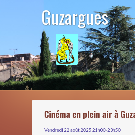
Aller
Guzargues
au
contenu
Cinéma en plein air à Guz
Vendredi 22 août 2025 21h00-23h50