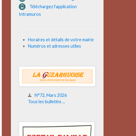
Téléchargez l'application
Intramuros
Horaires et détails de votre mairie
Numéros et adresses utiles
N°72, Mars 2026
Tous les bulletins ...