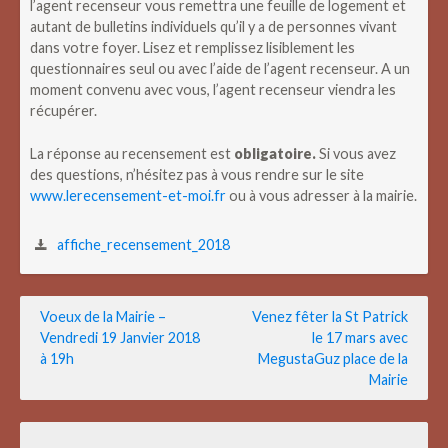
l’agent recenseur vous remettra une feuille de logement et
autant de bulletins individuels qu’il y a de personnes vivant
dans votre foyer. Lisez et remplissez lisiblement les
questionnaires seul ou avec l’aide de l’agent recenseur. A un
moment convenu avec vous, l’agent recenseur viendra les
récupérer.
La réponse au recensement est
obligatoire.
Si vous avez
des questions, n’hésitez pas à vous rendre sur le site
www.lerecensement-et-moi.fr
ou à vous adresser à la mairie.
affiche_recensement_2018
Navigation
Voeux de la Mairie –
Venez fêter la St Patrick
Vendredi 19 Janvier 2018
le 17 mars avec
de
à 19h
MegustaGuz place de la
l’article
Mairie