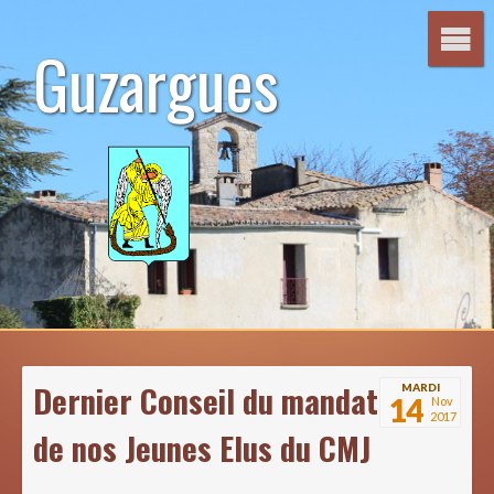
Aller
au
Guzargues
contenu
Dernier Conseil du mandat
MARDI
14
Nov
2017
de nos Jeunes Elus du CMJ