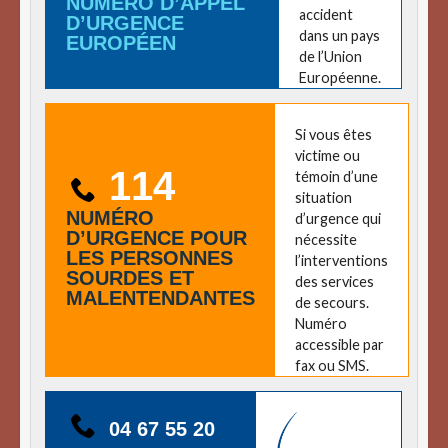
NUMÉRO D’APPEL
accident
D’URGENCE
dans un pays
EUROPÉEN
de l’Union
Européenne.
Si vous êtes
victime ou
114
témoin d’une
situation
NUMÉRO
d’urgence qui
D’URGENCE POUR
nécessite
LES PERSONNES
l’interventions
SOURDES ET
des services
MALENTENDANTES
de secours.
Numéro
accessible par
fax ou SMS.
04 67 55 20