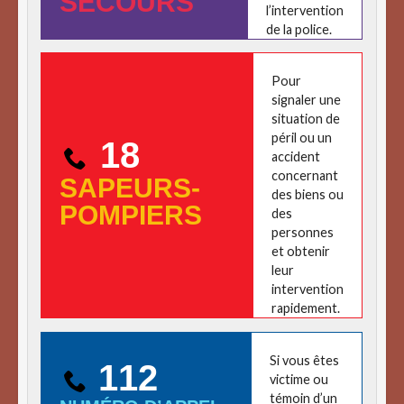
SECOURS
l’intervention
de la police.
Pour
signaler une
situation de
péril ou un
18
accident
concernant
SAPEURS-
des biens ou
POMPIERS
des
personnes
et obtenir
leur
intervention
rapidement.
Si vous êtes
112
victime ou
témoin d’un