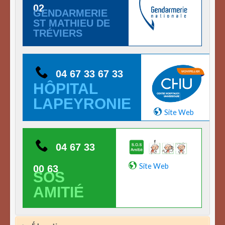
02
GENDARMERIE
ST MATHIEU DE
TRÉVIERS
04 67 33 67 33
HÔPITAL
LAPEYRONIE
Site Web
04 67 33
Site Web
00 63
SOS
AMITIÉ